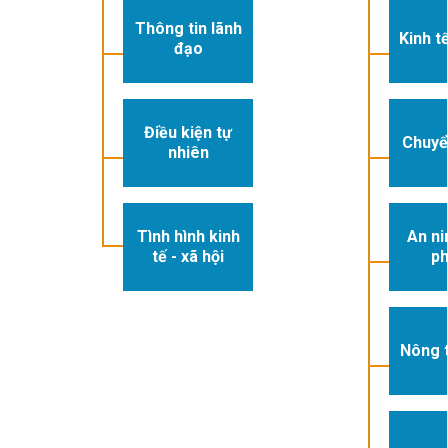
Thông tin lãnh
Kinh tế
đạo
Điều kiện tự
Chuyể
nhiên
Tình hình kinh
An ni
tế - xã hội
p
Nông 