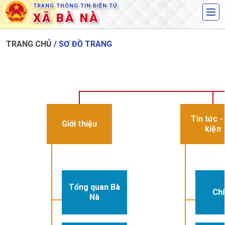
TRANG THÔNG TIN ĐIỆN TỬ
XÃ BÀ NÀ
TRANG CHỦ
/ SƠ ĐỒ TRANG
Danang AI
Trợ lý AI xã Bà Nà
Tin tức -
Giới thiệu
kiện
Tổng quan Bà
Chí
Nà