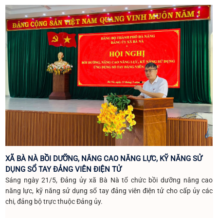
XÃ BÀ NÀ BỒI DƯỠNG, NÂNG CAO NĂNG LỰC, KỸ NĂNG SỬ
DỤNG SỔ TAY ĐẢNG VIÊN ĐIỆN TỬ
Sáng ngày 21/5, Đảng ủy xã Bà Nà tổ chức bồi dưỡng nâng cao
năng lực, kỹ năng sử dụng sổ tay đảng viên điện tử cho cấp ủy các
chi, đảng bộ trực thuộc Đảng ủy.