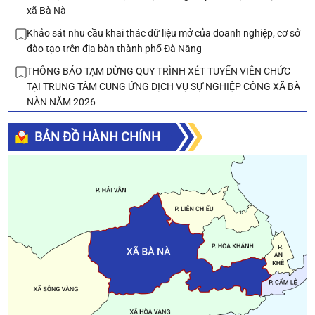
xã Bà Nà
Khảo sát nhu cầu khai thác dữ liệu mở của doanh nghiệp, cơ sở
đào tạo trên địa bàn thành phố Đà Nẵng
THÔNG BÁO TẠM DỪNG QUY TRÌNH XÉT TUYỂN VIÊN CHỨC
TẠI TRUNG TÂM CUNG ỨNG DỊCH VỤ SỰ NGHIỆP CÔNG XÃ BÀ
NÀN NĂM 2026
🗳️ Mời Nhân dân bình chọn biểu trưng (logo) xã Bà Nà
BẢN ĐỒ HÀNH CHÍNH
Man to Man Vietnam Tuyển lao động tại Đà Nẵng