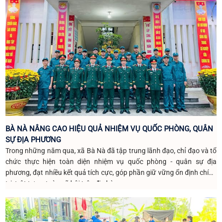
BÀ NÀ NÂNG CAO HIỆU QUẢ NHIỆM VỤ QUỐC PHÒNG, QUÂN
SỰ ĐỊA PHƯƠNG
Trong những năm qua, xã Bà Nà đã tập trung lãnh đạo, chỉ đạo và tổ
chức thực hiện toàn diện nhiệm vụ quốc phòng - quân sự địa
phương, đạt nhiều kết quả tích cực, góp phần giữ vững ổn định chính
trị, trật tự an toàn xã hội trên địa bàn.