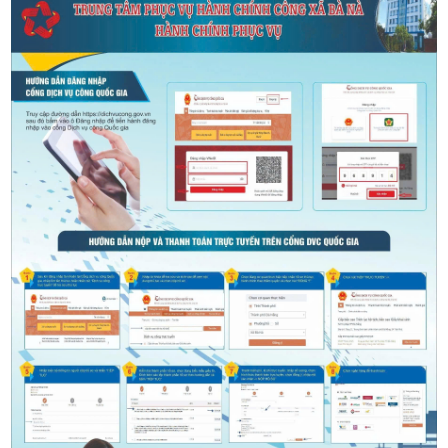
xã hội, nâng cao hiệu lực, hiệu quả quản lý nhà nước, phục vụ người
dân và doanh nghiệp ngày càng tốt hơn. Từ ngày 01/7/2025, xã Bà
Nà đã chủ động triển khai đồng bộ nhiều giải pháp nhằm nâng cao
chất lượng giải quyết thủ tục hành chính, lấy sự hài lòng của người
dân, doanh nghiệp làm thước đo hiệu quả hoạt động của chính
quyền.