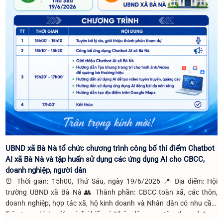
UBND xã Bà Nà tổ chức chương trình công bố thí điểm Chatbot
AI xã Bà Nà và tập huấn sử dụng các ứng dụng AI cho CBCC,
doanh nghiệp, người dân
⏰ Thời gian: 15h00, Thứ Sáu, ngày 19/6/2026 📍 Địa điểm: Hội
trường UBND xã Bà Nà 👥 Thành phần: CBCC toàn xã, các thôn,
doanh nghiệp, hợp tác xã, hộ kinh doanh và Nhân dân có nhu cầu.
Trân trọng kính mời quý đại biểu và Nhân dân quan tâm tham dự!