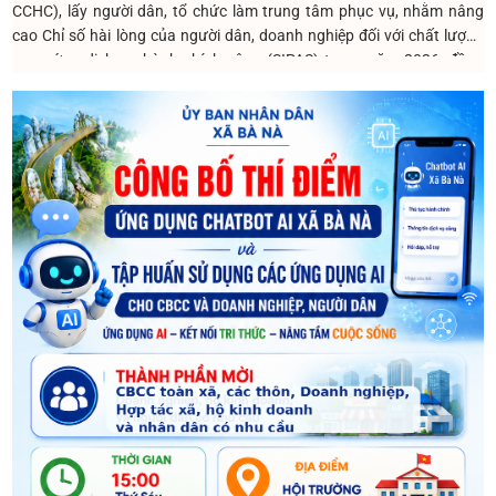
CCHC), lấy người dân, tổ chức làm trung tâm phục vụ, nhằm nâng
cao Chỉ số hài lòng của người dân, doanh nghiệp đối với chất lượng
cung ứng dịch vụ hành chính công (SIPAS) trong năm 2026, đồng
thời phát huy hiệu quả Hệ thống khảo sát mức độ hài lòng trực tuyến
tại địa chỉ https://khaosathailong.danang.gov.vn trong việc tiếp
nhận, ghi nhận ý kiến đánh giá của người dân, tổ chức đối với chất
lượng cung ứng dịch vụ hành chính công của các cơ quan, đơn vị trên
địa bàn thành phố