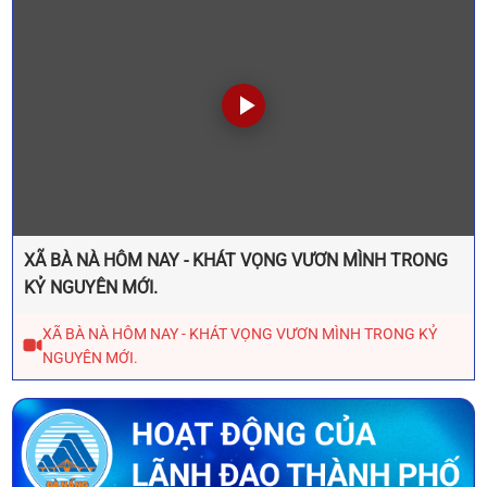
XÃ BÀ NÀ HÔM NAY - KHÁT VỌNG VƯƠN MÌNH TRONG
KỶ NGUYÊN MỚI.
XÃ BÀ NÀ HÔM NAY - KHÁT VỌNG VƯƠN MÌNH TRONG KỶ
NGUYÊN MỚI.