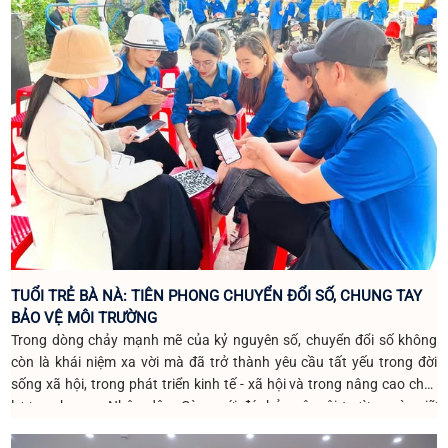
TUỔI TRẺ BÀ NÀ: TIÊN PHONG CHUYỂN ĐỔI SỐ, CHUNG TAY
BẢO VỆ MÔI TRƯỜNG
Trong dòng chảy mạnh mẽ của kỷ nguyên số, chuyển đổi số không
còn là khái niệm xa vời mà đã trở thành yêu cầu tất yếu trong đời
sống xã hội, trong phát triển kinh tế - xã hội và trong nâng cao chất
lượng phục vụ Nhân dân. Cùng với đó, bảo vệ môi trường, gìn giữ
không gian sống xanh, sạch, đẹp cũng là trách nhiệm chung của