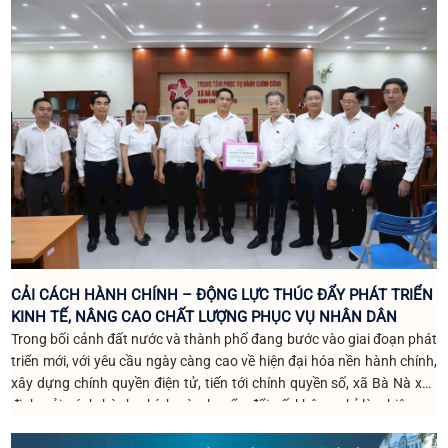
toàn xã hội, nhất là thế hệ trẻ. Nhận thức sâu sắc điều đó, tuổi trẻ xã
Bà Nà đã và đang phát huy tinh thần xung kích, sáng tạo, tình
nguyện, từng bước khẳng định vai trò tiên phong trong thực hiện
chuyển đổi số gắn với bảo vệ môi trường, góp phần xây dựng quê
hương ngày càng văn minh, hiện đại và bền vững.
CẢI CÁCH HÀNH CHÍNH – ĐỘNG LỰC THÚC ĐẨY PHÁT TRIỂN
KINH TẾ, NÂNG CAO CHẤT LƯỢNG PHỤC VỤ NHÂN DÂN
Trong bối cảnh đất nước và thành phố đang bước vào giai đoạn phát
triển mới, với yêu cầu ngày càng cao về hiện đại hóa nền hành chính,
xây dựng chính quyền điện tử, tiến tới chính quyền số, xã Bà Nà xác
định cải cách hành chính và chuyển đổi số không chỉ là nhiệm vụ
trọng tâm mà còn là động lực quan trọng thúc đẩy phát triển kinh tế -