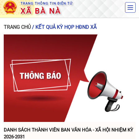
TRANG THÔNG TIN ĐIỆN TỬ
XÃ BÀ NÀ
TRANG CHỦ
/ KẾT QUẢ KỲ HỌP HĐND XÃ
Danang AI
Trợ lý AI xã Bà Nà
DANH SÁCH THÀNH VIÊN BAN VĂN HÓA - XÃ HỘI NHIỆM KỲ
2026-2031