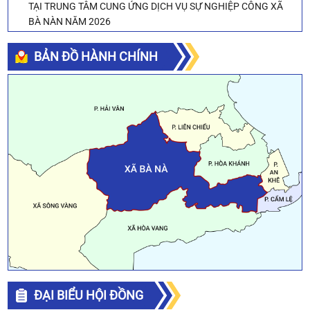
TẠI TRUNG TÂM CUNG ỨNG DỊCH VỤ SỰ NGHIỆP CÔNG XÃ
BÀ NÀN NĂM 2026
🗳️ Mời Nhân dân bình chọn biểu trưng (logo) xã Bà Nà
BẢN ĐỒ HÀNH CHÍNH
Man to Man Vietnam Tuyển lao động tại Đà Nẵng
[THÔNG BÁO] Lịch chi trả tiền và quà tặng nhân kỷ niệm 79
năm Ngày Thương binh - Liệt sĩ (27/7/1947 - 27/7/2026) tại
xã Bà Nà
Hệ thống khảo sát mức độ hài lòng trực tuyến của người dân,
doanh nghiệp đối với chất lượng cung ứng dịch vụ hành chính
công thành phố
ĐẠI BIỂU HỘI ĐỒNG