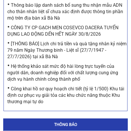
•
Thông báo lập danh sách bổ sung thu nhận mẫu ADN
cho thân nhân liệt sĩ chưa xác định được thông tin phần
mộ trên địa bàn xã Bà Nà
•
CÔNG TY CP GẠCH MEN COSEVCO DACERA TUYỂN
DỤNG LAO ĐỘNG DẾN HẾT NGÀY 30/8/2026
•
[THÔNG BÁO] Lịch chi trả tiền và quà tặng nhân kỷ niệm
79 năm Ngày Thương binh - Liệt sĩ (27/7/1947 -
27/7/2026) tại xã Bà Nà
•
Hệ thống khảo sát mức độ hài lòng trực tuyến của
người dân, doanh nghiệp đối với chất lượng cung ứng
dịch vụ hành chính công thành phố
•
Công khai hồ sơ quy hoạch chi tiết (tỷ lệ 1/500) Khu tái
định cư phục vụ giải tỏa các khu chức năng thuộc Khu
thương mại tự do
THÔNG BÁO