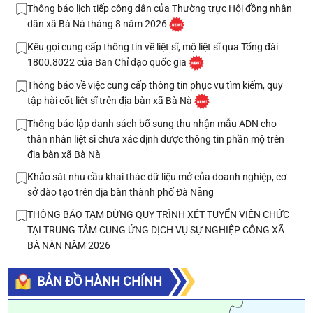
Thông báo lịch tiếp công dân của Thường trực Hội đồng nhân
dân xã Bà Nà tháng 8 năm 2026
Kêu gọi cung cấp thông tin về liệt sĩ, mộ liệt sĩ qua Tổng đài
1800.8022 của Ban Chỉ đạo quốc gia
Thông báo về việc cung cấp thông tin phục vụ tìm kiếm, quy
tập hài cốt liệt sĩ trên địa bàn xã Bà Nà
Thông báo lập danh sách bổ sung thu nhận mẫu ADN cho
thân nhân liệt sĩ chưa xác định được thông tin phần mộ trên
địa bàn xã Bà Nà
Khảo sát nhu cầu khai thác dữ liệu mở của doanh nghiệp, cơ
sở đào tạo trên địa bàn thành phố Đà Nẵng
THÔNG BÁO TẠM DỪNG QUY TRÌNH XÉT TUYỂN VIÊN CHỨC
TẠI TRUNG TÂM CUNG ỨNG DỊCH VỤ SỰ NGHIỆP CÔNG XÃ
BÀ NÀN NĂM 2026
🗳️ Mời Nhân dân bình chọn biểu trưng (logo) xã Bà Nà
BẢN ĐỒ HÀNH CHÍNH
Man to Man Vietnam Tuyển lao động tại Đà Nẵng