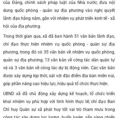
của Đảng, chính sách pháp luật của Nhà nước; đưa nội
dung quốc phòng - quân sự địa phương vào nghị quyết
Danang AI
lãnh đạo hằng năm, gắn với nhiệm vụ phát triển kinh tế - xã
Trợ lý AI xã Bà Nà
hội của địa phương.
Trong thời gian qua, xã đã ban hành 51 văn bản lãnh đạo,
chỉ đạo thực hiện nhiệm vụ quốc phòng - quân sự địa
phương, trong đó có 35 văn bản về nhiệm vụ quốc phòng,
quân sự địa phương; 13 văn bản về công tác dân quân tự
vệ và 3 văn bản về công tác dự bị động viên. Các văn bản
được xây dựng kịp thời, sát với đặc điểm địa bàn miền núi,
góp phần nâng cao hiệu lực, hiệu quả tổ chức thực hiện.
UBND xã đã chủ động xây dựng kế hoạch, tổ chức triển
khai nhiệm vụ phù hợp với tình hình thực tế; chỉ đạo Ban
Chỉ huy Quân sự xã phát huy tốt vai trò tham mưu trong
công tác xây dựng lực lượng, huấn luyện, sẵn sàng chiến